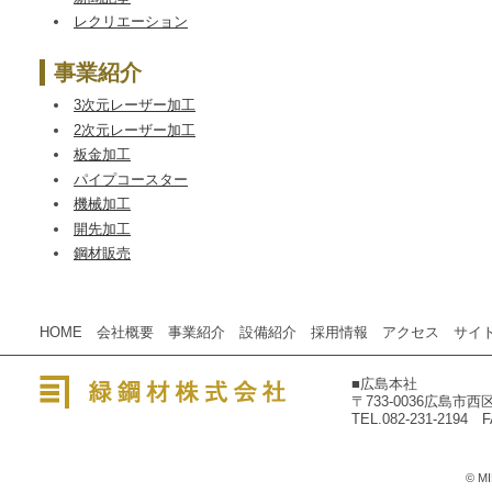
レクリエーション
事業紹介
3次元レーザー加工
2次元レーザー加工
板金加工
パイプコースター
機械加工
開先加工
鋼材販売
HOME
会社概要
事業紹介
設備紹介
採用情報
アクセス
サイ
■広島本社
〒733-0036広島市
緑鋼材株式会社
TEL.082-231-2194 F
© MI